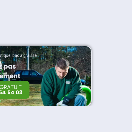
tique, bac à graisse
z pas
dement
 GRATUIT
 54 54 03