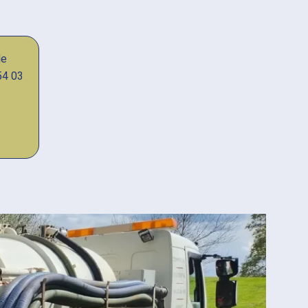
de
54 03