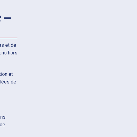
R —
es et de
ions hors
ion et
olées de
ons
 de