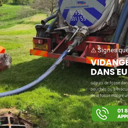
⚠️ Signes que
VIDANGÉ
DANS EU
odeurs de fosse dan
bouchés ou à évacuat
de la fosse malgré u