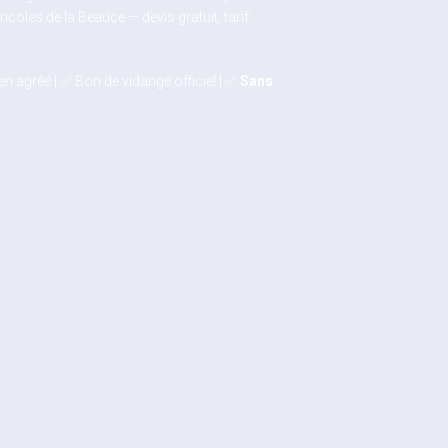
oles de la Beauce — devis gratuit, tarif
en agréé | ✅ Bon de vidange officiel | ✅
Sans