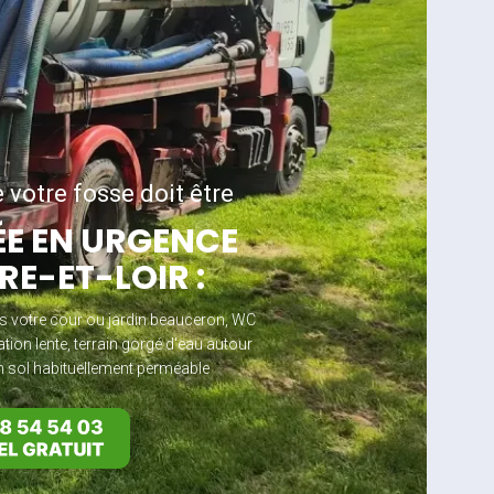
 votre fosse doit être
E EN URGENCE
RE-ET-LOIR :
s votre cour ou jardin beauceron, WC
ion lente, terrain gorgé d'eau autour
n sol habituellement perméable