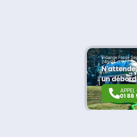
Vidange Fosse Sep
24h/24 et 7j/7
N'attende
un débor
APPEL
01 88