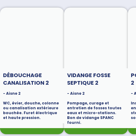
DÉBOUCHAGE
VIDANGE FOSSE
P
CANALISATION 2
SEPTIQUE 2
2
- Aisne 2
- Aisne 2
- 
WC, évier, douche, colonne
Pompage, curage et
In
ou canalisation extérieure
entretien de fosses toutes
en
bouchée. Furet électrique
eaux et micro-stations.
st
et haute pression.
Bon de vidange SPANC
so
fourni.