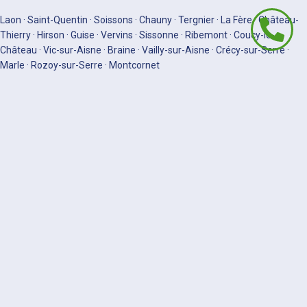
Laon · Saint-Quentin · Soissons · Chauny · Tergnier · La Fère · Château-
Thierry · Hirson · Guise · Vervins · Sissonne · Ribemont · Coucy-le-
Château · Vic-sur-Aisne · Braine · Vailly-sur-Aisne · Crécy-sur-Serre ·
Marle · Rozoy-sur-Serre · Montcornet
VOS QUESTIONS LES PLUS POSÉES
QUESTIONS FRÉQUENTES —
ASSAINISSEMENT EN AISNE (2)
Dans l'Aisne, le SPANC impose une vidange tous les 4
ans ; de nombreuses communes ont des plans de
réhabilitation des installations défectueuses, et un bon