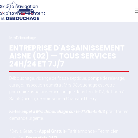
Skip to navigation
Skip to main content
MrsDébouchage
ENTREPRISE D'ASSAINISSEMENT
AISNE (02) — TOUS SERVICES
24H/24 ET 7J/7
Débouchage, vidange de fosse septique, pompe de relevage,
curage, inspection caméra : Mrs Débouchage est votre
partenaire assainissement unique dans tout le 02, de Laon à
Saint-Quentin, de Soissons à Château-Thierry.
Faites appel à Mrs Débouchage sur le
0188545403
pour toutes
demande urgente.
*Devis Gratuit -
Appel Gratuit
- Tarif annoncé - Technicien